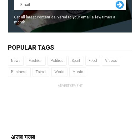
Get all latest content delivered to your email a few times a
month.
POPULAR TAGS
News
Fashion
Politics
Sport
Food
Videos
Business
Travel
World
Music
ADVERTISEMENT
अजब गजब