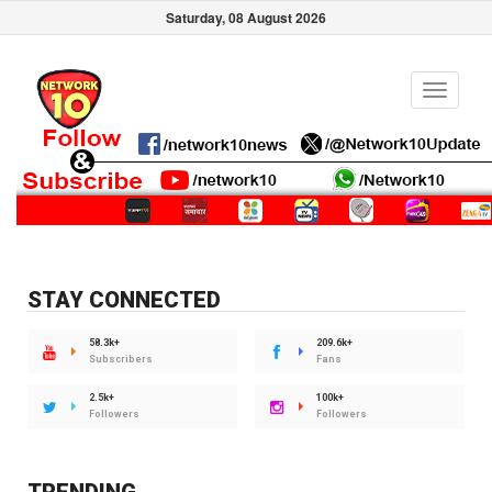
Saturday, 08 August 2026
Toggle
navigati
STAY CONNECTED
58.3k+
209.6k+
Subscribers
Fans
2.5k+
100k+
Followers
Followers