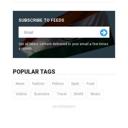
SUBSCRIBE TO FEEDS
Get all latest content delivered to your email a few times
a month.
POPULAR TAGS
News
Fashion
Politics
Sport
Food
Videos
Business
Travel
World
Music
ADVERTISEMENT