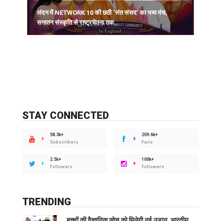
लंदन में NETWORK 10 की छठी ‘संत संसद’ का भव्य मंच,
सनातन संस्कृति से राष्ट्रचेतना तक.
STAY CONNECTED
58.3k+
209.6k+
Subscribers
Fans
2.5k+
100k+
Followers
Followers
TRENDING
बच्चों की वैज्ञानिक सोच को मिलेगी नई उड़ान, भारतीय