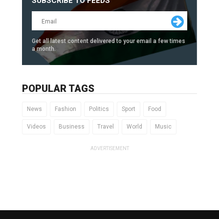
SUBSCRIBE TO FEEDS
Get all latest content delivered to your email a few times
a month.
POPULAR TAGS
News
Fashion
Politics
Sport
Food
Videos
Business
Travel
World
Music
ADVERTISEMENT