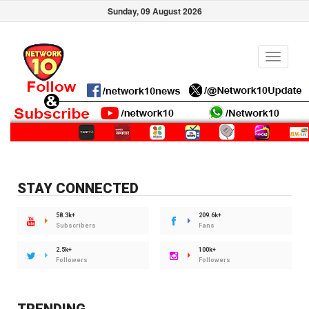
Sunday, 09 August 2026
Toggle
navigati
STAY CONNECTED
58.3k+
209.6k+
Subscribers
Fans
2.5k+
100k+
Followers
Followers