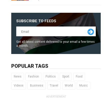
SUBSCRIBE TO FEEDS
Get all latest content delivered to your email a few times
a month.
POPULAR TAGS
News
Fashion
Politics
Sport
Food
Videos
Business
Travel
World
Music
ADVERTISEMENT