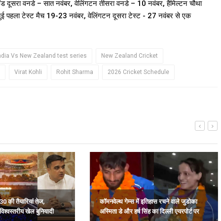
ंड दूसरा वनडे – सात नवंबर, वेलिंगटन तीसरा वनडे – 10 नवंबर, हैमिल्टन चौथा
ानुई पहला टेस्ट मैच 19-23 नवंबर, वेलिंगटन दूसरा टेस्ट - 27 नवंबर से एक
ndia Vs New Zealand test series
New Zealand Cricket
Virat Kohli
Rohit Sharma
2026 Cricket Schedule
30 की तैयारियां तेज,
कॉमनवेल्थ गेम्स में इतिहास रचने वाले जुडोका
विश्वस्तरीय खेल बुनियादी
अस्मिता डे और हर्ष सिंह का दिल्ली एयरपोर्ट पर