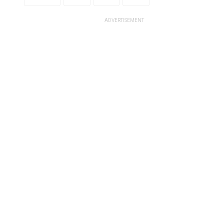
ADVERTISEMENT
कॉमनवेल्थ गेम्स 2026 का समापन, भारत को
मिली 2030 की मेजबानी.