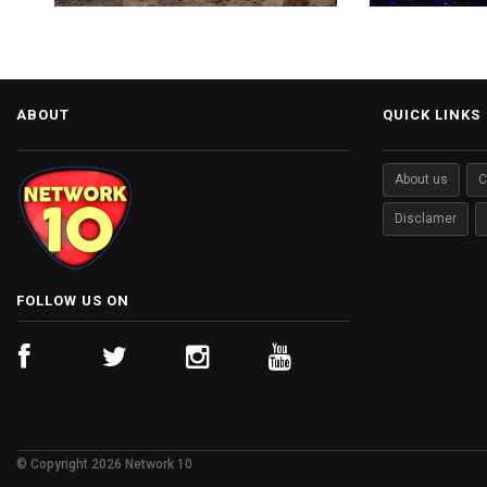
ढांचा: हर्ष संघवी.
ABOUT
QUICK LINKS
About us
C
Disclamer
FOLLOW US ON
© Copyright 2026 Network 10