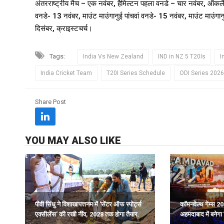
अंतरराष्ट्रीय मैच – एक नवंबर, हैमिल्टन पहला वनडे – चार नवंबर, ऑकलै
वनडे- 13 नवंबर, माउंट माउंगानुई पांचवां वनडे- 15 नवंबर, माउंट माउंग
दिसंबर, क्राइस्टचर्च।
Tags:
India Vs New Zealand
IND in NZ 5 T20Is
I
India Cricket Team
T20I Series Schedule
ODI Series 2026
Share Post
YOU MAY ALSO LIKE
पीवी सिंधु ने विशाखापत्तनम में 'सेंटर ऑफ स्पोर्ट्स
कॉमनवेल्थ गेम्स 20
एक्सीलेंस' की रखी नींव, 2028 तक होगा तैयार.
अहमदाबाद में बनेगा 