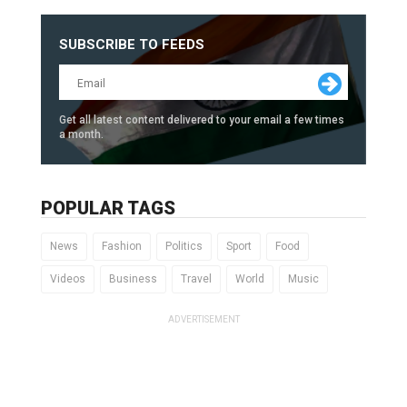
SUBSCRIBE TO FEEDS
Get all latest content delivered to your email a few times
a month.
POPULAR TAGS
News
Fashion
Politics
Sport
Food
Videos
Business
Travel
World
Music
ADVERTISEMENT