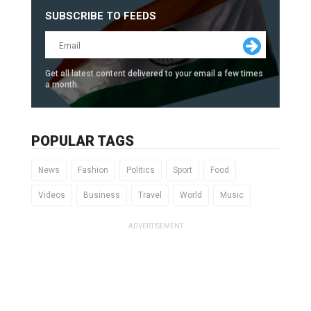
SUBSCRIBE TO FEEDS
Get all latest content delivered to your email a few times
a month.
POPULAR TAGS
News
Fashion
Politics
Sport
Food
Videos
Business
Travel
World
Music
ADVERTISEMENT