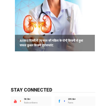
िश
द
AIIMS दिल्ली में 70 साल की महिला के दोनों किडनी से हुआ
सफल डुअल किडनी ट्रांसप्लांट.
STAY CONNECTED
58.3k+
209.6k+
Subscribers
Fans