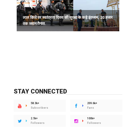
ा
लाल किले पर स्वतंत्रता दिवस की सुरक्षा के कड़े इंतजाम, 20 हजार
म
तक जवान तैनात.
न
STAY CONNECTED
58.3k+
209.6k+
Subscribers
Fans
2.5k+
100k+
Followers
Followers