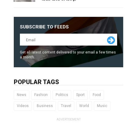
SUBSCRIBE TO FEEDS
Get all latest content delivered to your email a few times
a month.
POPULAR TAGS
News
Fashion
Politics
Sport
Food
Videos
Business
Travel
World
Music
ADVERTISEMENT