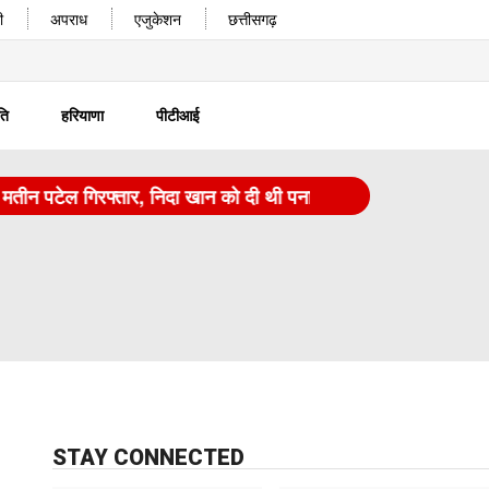
ी
अपराध
एजुकेशन
छत्तीसगढ़
ति
हरियाणा
पीटीआई
टेल गिरफ्तार, निदा खान को दी थी पनाह
|
कर्नाटक: एग्रीकल्चर ऑ
STAY CONNECTED