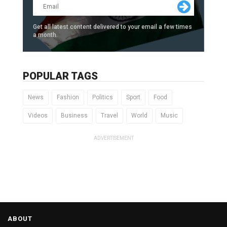
Get all latest content delivered to your email a few times
a month.
POPULAR TAGS
News
Fashion
Politics
Sport
Food
Videos
Business
Travel
World
Music
ADVERTISEMENT
ABOUT