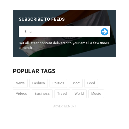
SUBSCRIBE TO FEEDS
Get all latest content delivered to your email a few times
a month.
POPULAR TAGS
News
Fashion
Politics
Sport
Food
Videos
Business
Travel
World
Music
ADVERTISEMENT