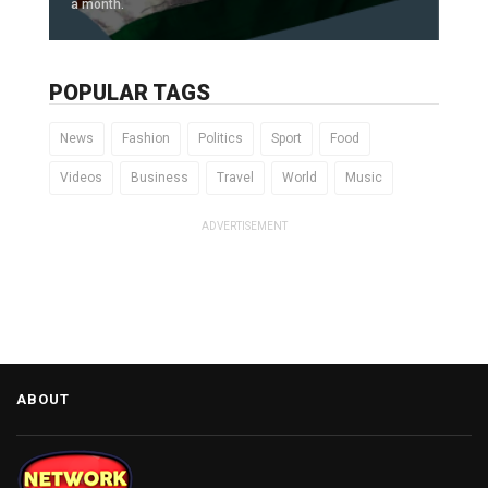
a month.
POPULAR TAGS
News
Fashion
Politics
Sport
Food
Videos
Business
Travel
World
Music
ADVERTISEMENT
ABOUT