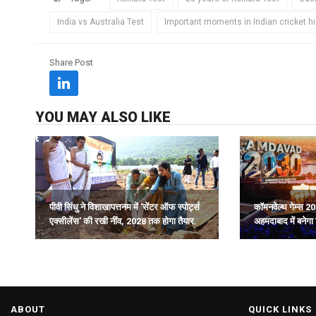
India vs Australia Test
Important moments in Indian cricket hi
Share Post
YOU MAY ALSO LIKE
पीवी सिंधु ने विशाखापत्तनम में 'सेंटर ऑफ स्पोर्ट्स
कॉमनवेल्थ गेम्स 20
एक्सीलेंस' की रखी नींव, 2028 तक होगा तैयार.
अहमदाबाद में बनेगा 
ढांचा: हर्ष संघवी.
ABOUT
QUICK LINKS