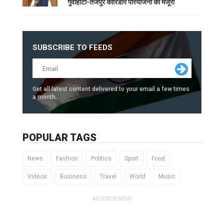
गुवाहाटी-तेजपुर कॉरिडोर परियोजना को मंजूरी
SUBSCRIBE TO FEEDS
Get all latest content delivered to your email a few times
a month.
POPULAR TAGS
News
Fashion
Politics
Sport
Food
Videos
Business
Travel
World
Music
ADVERTISEMENT