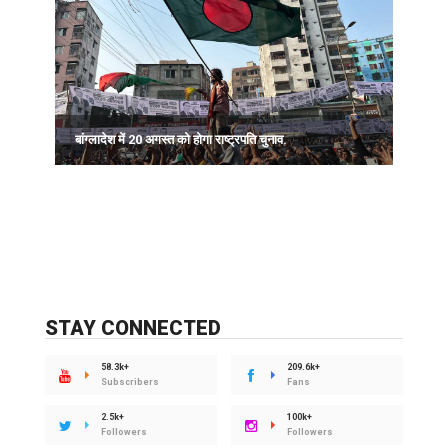
र
बांग्लादेश में 20 अगस्त को होगा राष्ट्रपति चुनाव.
STAY CONNECTED
58.3k+
209.6k+
Subscribers
Fans
2.5k+
100k+
Followers
Followers