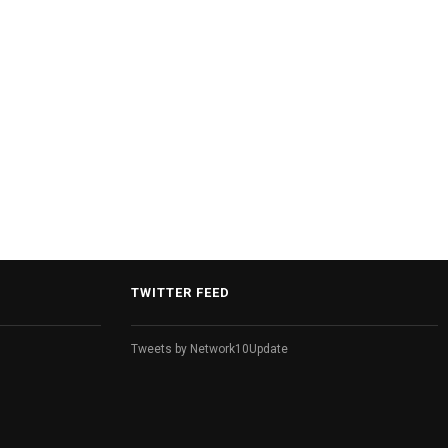
दिल्ली-NCR में भारी बारिश का कहर, लोगों की
बढ़ी मुश्किलें, ट्रैफिक जाम की स्थिति.
TWITTER FEED
Tweets by Network10Update