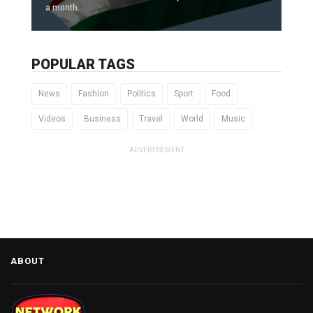
a month.
POPULAR TAGS
News
Fashion
Politics
Sport
Food
Videos
Business
Travel
World
Music
ADVERTISEMENT
ABOUT