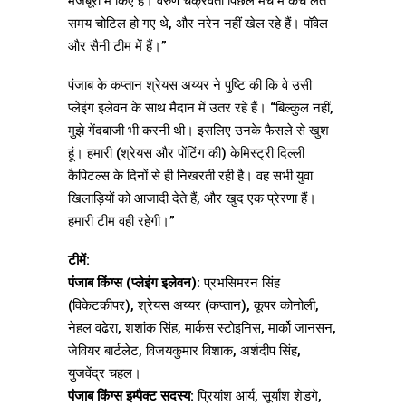
मजबूरी में किए हैं। वरुण चक्रवर्ती पिछले मैच में कैच लेते
समय चोटिल हो गए थे, और नरेन नहीं खेल रहे हैं। पॉवेल
और सैनी टीम में हैं।”
पंजाब के कप्तान श्रेयस अय्यर ने पुष्टि की कि वे उसी
प्लेइंग इलेवन के साथ मैदान में उतर रहे हैं। “बिल्कुल नहीं,
मुझे गेंदबाजी भी करनी थी। इसलिए उनके फैसले से खुश
हूं। हमारी (श्रेयस और पोंटिंग की) केमिस्ट्री दिल्ली
कैपिटल्स के दिनों से ही निखरती रही है। वह सभी युवा
खिलाड़ियों को आजादी देते हैं, और खुद एक प्रेरणा हैं।
हमारी टीम वही रहेगी।”
टीमें:
पंजाब किंग्स (प्लेइंग इलेवन):
प्रभसिमरन सिंह
(विकेटकीपर), श्रेयस अय्यर (कप्तान), कूपर कोनोली,
नेहल वढेरा, शशांक सिंह, मार्कस स्टोइनिस, मार्को जानसन,
जेवियर बार्टलेट, विजयकुमार विशाक, अर्शदीप सिंह,
युजवेंद्र चहल।
पंजाब किंग्स इम्पैक्ट सदस्य:
प्रियांश आर्य, सूर्यांश शेडगे,