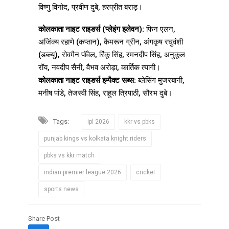
विष्णु विनोद, प्रवीण दुबे, हरप्रीत बराड़।
कोलकाता नाइट राइडर्स (प्लेइंग इलेवन):
फिन एलन,
अजिंक्य रहाणे (कप्तान), कैमरून ग्रीन, अंगकृष रघुवंशी
(डब्ल्यू), रोवमैन पॉवेल, रिंकू सिंह, रमनदीप सिंह, अनुकूल
रॉय, नवदीप सैनी, वैभव अरोड़ा, कार्तिक त्यागी।
कोलकाता नाइट राइडर्स इम्पैक्ट सब्स:
ब्लेसिंग मुजरबानी,
मनीष पांडे, तेजस्वी सिंह, राहुल त्रिपाठी, सौरभ दुबे।
Tags:
ipl 2026
kkr vs pbks
punjab kings vs kolkata knight riders
pbks vs kkr match
indian premier league 2026
cricket
sports news
Share Post