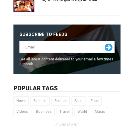
SUBSCRIBE TO FEEDS
Get all latest content delivered to your email a few times
a month.
POPULAR TAGS
News
Fashion
Politics
Sport
Food
Videos
Business
Travel
World
Music
ADVERTISEMENT