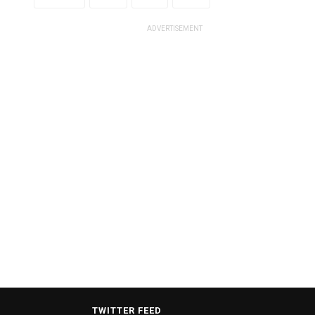
ADVERTISEMENT
राज्यसभा ने सर्वोच्च न्यायालय में न्यायाधीशों की
संख्या बढ़ाने वाले विधेयक को दी मंजूरी.
TWITTER FEED