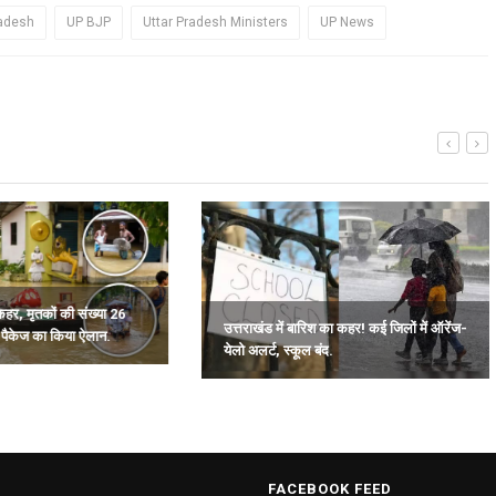
radesh
UP BJP
Uttar Pradesh Ministers
UP News
कहर, मृतकों की संख्या 26
उत्तराखंड में बारिश का कहर! कई जिलों में ऑरेंज-
त पैकेज का किया ऐलान.
येलो अलर्ट, स्कूल बंद.
FACEBOOK FEED