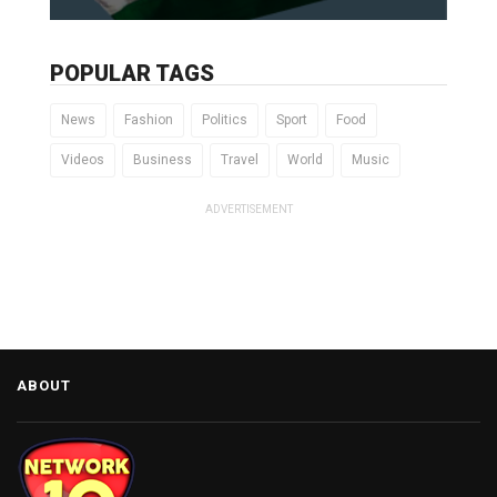
POPULAR TAGS
News
Fashion
Politics
Sport
Food
Videos
Business
Travel
World
Music
ADVERTISEMENT
ABOUT