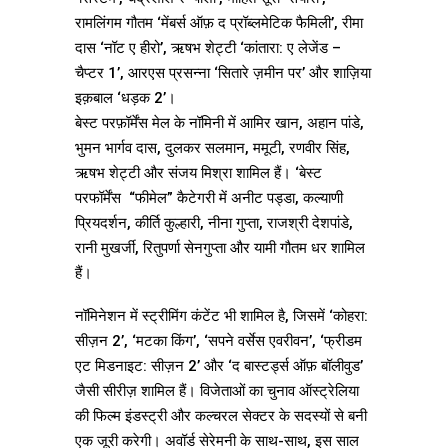
रामलिंगम गौतम ‘मेंबर्स ऑफ़ द प्रॉब्लमेटिक फैमिली’, रीमा
दास ‘नॉट ए हीरो’, ऋषभ शेट्टी ‘कांतारा: ए लेजेंड –
चैप्टर 1’, आरएस प्रसन्ना ‘सितारे ज़मीन पर’ और शाज़िया
इक़बाल ‘धड़क 2’।
बेस्ट परफ़ॉर्मेंस मेल के नॉमिनी में आमिर खान, अहान पांडे,
भुमन भार्गव दास, दुलकर सलमान, ममूटी, रणवीर सिंह,
ऋषभ शेट्टी और संजय मिश्रा शामिल हैं। ‘बेस्ट
परफॉर्मेंस “फीमेल” कैटेगरी में अनीट पड्डा, कल्याणी
प्रियदर्शन, कीर्ति कुल्हारी, नीना गुप्ता, राजश्री देशपांडे,
रानी मुखर्जी, रितुपर्णा सेनगुप्ता और यामी गौतम धर शामिल
हैं।
नॉमिनेशन में स्ट्रीमिंग कंटेंट भी शामिल है, जिसमें ‘कोहरा:
सीज़न 2’, ‘मटका किंग’, ‘सपने वर्सेस एवरीवन’, ‘फ्रीडम
एट मिडनाइट: सीज़न 2’ और ‘द बास्टर्ड्स ऑफ़ बॉलीवुड’
जैसी सीरीज़ शामिल हैं। विजेताओं का चुनाव ऑस्ट्रेलिया
की फिल्म इंडस्ट्री और कल्चरल सेक्टर के सदस्यों से बनी
एक जूरी करेगी। अवॉर्ड सेरेमनी के साथ-साथ, इस साल