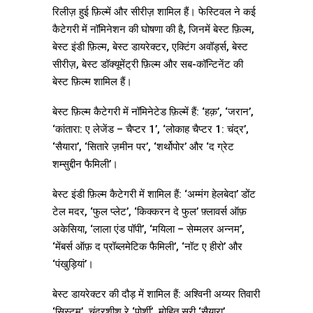
रिलीज़ हुई फ़िल्में और सीरीज़ शामिल हैं। फेस्टिवल ने कई
कैटेगरी में नॉमिनेशन की घोषणा की है, जिनमें बेस्ट फ़िल्म,
बेस्ट इंडी फ़िल्म, बेस्ट डायरेक्टर, एक्टिंग अवॉर्ड्स, बेस्ट
सीरीज़, बेस्ट डॉक्यूमेंट्री फ़िल्म और सब-कॉन्टिनेंट की
बेस्ट फ़िल्म शामिल हैं।
बेस्ट फ़िल्म कैटेगरी में नॉमिनेटेड फ़िल्में हैं: ‘हक़’, ‘जरान’,
‘कांतारा: ए लेजेंड – चैप्टर 1’, ‘लोकाह चैप्टर 1: चंद्र’,
‘सैयारा’, ‘सितारे ज़मीन पर’, ‘शर्थोपोर’ और ‘द ग्रेट
शम्सुद्दीन फैमिली’।
बेस्ट इंडी फ़िल्म कैटेगरी में शामिल हैं: ‘अम्मंग हेलबेदा’ डोंट
टेल मदर, ‘फुल प्लेट’, ‘किक्करन दे फुल’ फ़्लावर्स ऑफ़
अकेसिया, ‘लाला एंड पॉपी’, ‘मयिला – सेम्मलर अन्नम’,
‘मेंबर्स ऑफ़ द प्रॉब्लमेटिक फैमिली’, ‘नॉट ए हीरो’ और
‘पंखुड़ियां’।
बेस्ट डायरेक्टर की दौड़ में शामिल हैं: अश्विनी अय्यर तिवारी
‘सिस्टम’, चंद्रशीश रे ‘पोर्शी’, मोहित सूरी ‘सैयारा’,