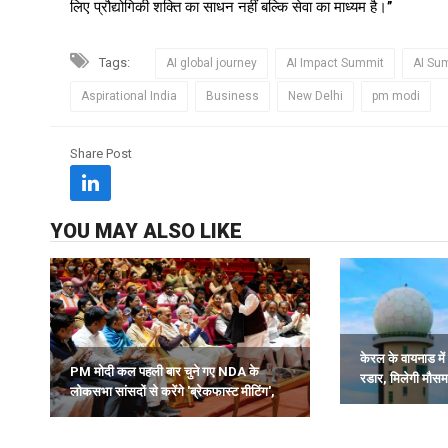
लिए प्रौद्योगिकी शक्ति का साधन नहीं बल्कि सेवा का माध्यम है।’’
Tags:
AI global journey
AI Impact Summit
AI Su
Aspirational India
Business
New Delhi
pm modi
Share Post
YOU MAY ALSO LIKE
केरल के वायनाड में 
PM मोदी कल पहली बार चुने गए NDA के
रडार, मिलेगी मौस
लोकसभा सांसदों से करेंगे 'ब्रेकफास्ट मीटिंग',
समय पर चेतावनी.
देंगे मार्गदर्शन.