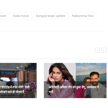
 cast
Dada movie
Ganguly biopic update
Rajkummar Rao
ांत समारोह में PM मोदी: तेजी
अभिनेत्री अविका गौर को हुआ डेंगू, अस्पताल में
सीखने वाले ही जीतते हैं.
भर्ती.