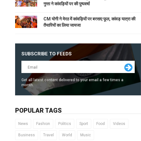
गुप्ता ने कांवड़ियों पर की पुष्पवर्षा
CM योगी ने मेरठ में कांवड़ियों पर बरसाए फूल, कांवड़ यात्रा की
तैयारियों का लिया जायजा
SUBSCRIBE TO FEEDS
Get all latest content delivered to your email a few times a
month.
POPULAR TAGS
News
Fashion
Politics
Sport
Food
Videos
Business
Travel
World
Music