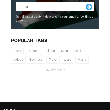
Get all latest content delivered to your email a few times
a month.
POPULAR TAGS
News
Fashion
Politics
Sport
Food
Videos
Business
Travel
World
Music
ADVERTISEMENT
ABOUT