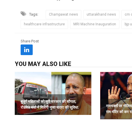
Tags:
Champawat news
uttarakhand news
cm d
healthcare infrastructure
MRI Machine Inauguration
bjp 
Share Post
YOU MAY ALSO LIKE
बुजुर्ग महिलाओं को यूपी सरकार की सौगात,
रामभक्तों पर गोलिय
रोडवेज बसों में मिलेगी मुफ्त यात्रा की सुविधा.
राम मंदिर को कर र