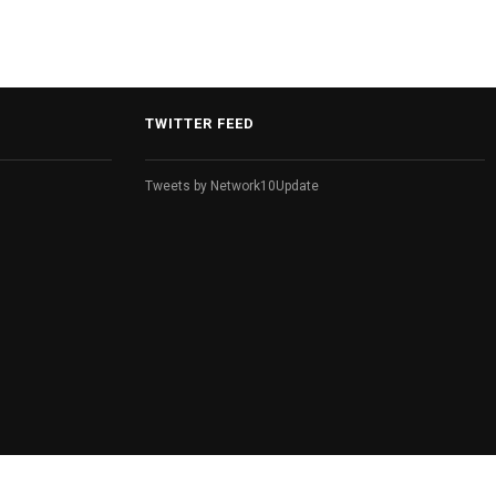
देंगे मार्गदर्शन.
TWITTER FEED
Tweets by Network10Update
Designed by:
TechCentrica