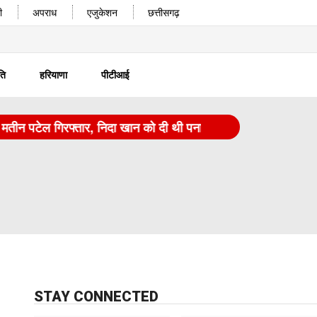
ी
अपराध
एजुकेशन
छत्तीसगढ़
ति
हरियाणा
पीटीआई
टेल गिरफ्तार, निदा खान को दी थी पनाह
|
कर्नाटक: एग्रीकल्चर ऑ
STAY CONNECTED