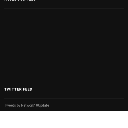
TWITTER FEED
Tweets by Network10Update
© Copyright 2026 Network 10