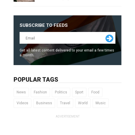
SUBSCRIBE TO FEEDS
Get all latest content delivered to your email a few times
a month.
POPULAR TAGS
News
Fashion
Politics
Sport
Food
Videos
Business
Travel
World
Music
ADVERTISEMENT