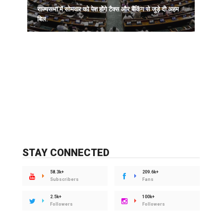
राज्यसभा में सोमवार को पेश होंगे टैक्स और बैंकिंग से जुड़े दो अहम
ब
बिल.
STAY CONNECTED
58.3k+
209.6k+
Subscribers
Fans
2.5k+
100k+
Followers
Followers