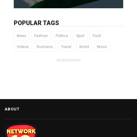
POPULAR TAGS
News
Fashion
Politics
Sport
Food
Videos
Business
Travel
World
Music
ADVERTISEMENT
ABOUT